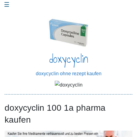
☰
Skip
to
content
doxycyclin
doxycyclin ohne rezept kaufen
doxycyclin 100 1a pharma
kaufen