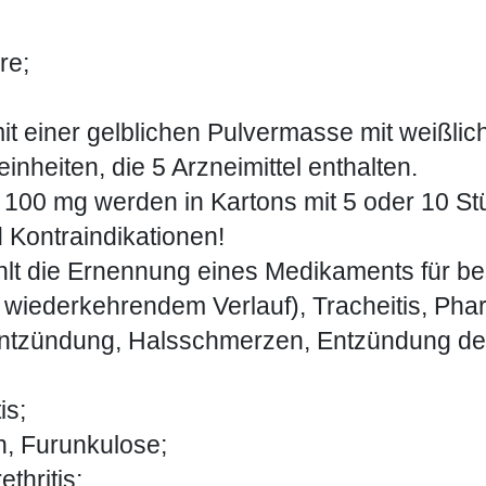
re;
it einer gelblichen Pulvermasse mit weißlich
nheiten, die 5 Arzneimittel enthalten.
 100 mg werden in Kartons mit 5 oder 10 St
d Kontraindikationen!
t die Ernennung eines Medikaments für bes
 wiederkehrendem Verlauf), Tracheitis, Phar
tzündung, Halsschmerzen, Entzündung des 
is;
, Furunkulose;
thritis;