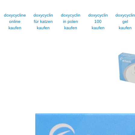
Skip
to
doxycycline
doxycyclin
doxycyclin
doxycyclin
doxycycli
content
online
für katzen
in polen
100
gel
kaufen
kaufen
kaufen
kaufen
kaufen