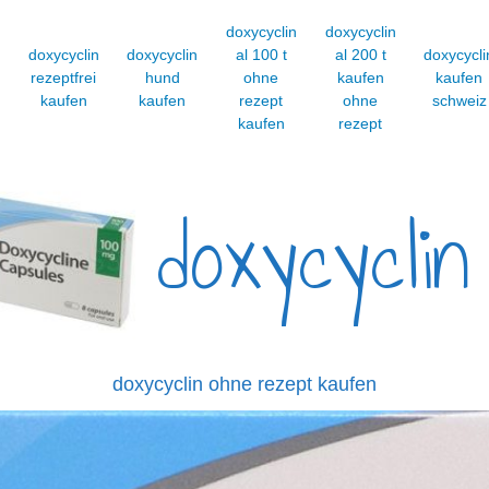
doxycyclin
doxycyclin
n
doxycyclin
doxycyclin
al 100 t
al 200 t
doxycycli
rezeptfrei
hund
ohne
kaufen
kaufen
kaufen
kaufen
rezept
ohne
schweiz
kaufen
rezept
doxycyclin
doxycyclin ohne rezept kaufen