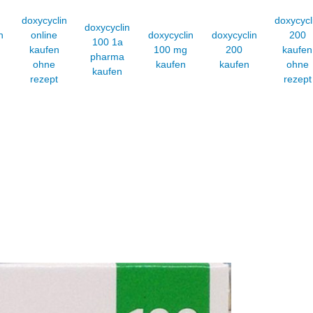
doxycyclin
doxycycl
doxycyclin
n
online
doxycyclin
doxycyclin
200
100 1a
kaufen
100 mg
200
kaufen
pharma
ohne
kaufen
kaufen
ohne
kaufen
rezept
rezept