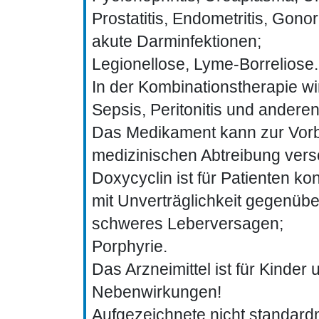
Prostatitis, Endometritis, Gono
akute Darminfektionen;
Legionellose, Lyme-Borreliose
In der Kombinationstherapie w
Sepsis, Peritonitis und ander
Das Medikament kann zur Vorbe
medizinischen Abtreibung vers
Doxycyclin ist für Patienten kont
mit Unverträglichkeit gegenü
schweres Leberversagen;
Porphyrie.
Das Arzneimittel ist für Kinde
Nebenwirkungen!
Aufgezeichnete nicht standard