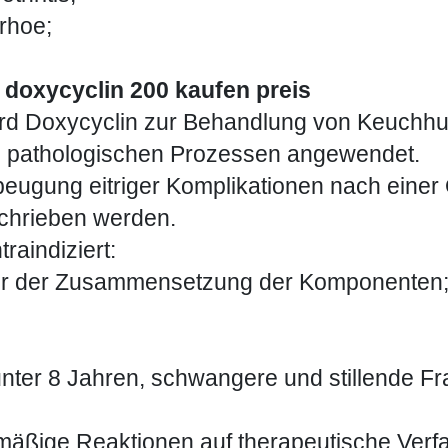
rrhoe;
.
doxycyclin 200 kaufen preis
ird Doxycyclin zur Behandlung von Keuchhu
en pathologischen Prozessen angewendet.
ugung eitriger Komplikationen nach einer 
chrieben werden.
raindiziert:
ber der Zusammensetzung der Komponenten
r unter 8 Jahren, schwangere und stillende F
mäßige Reaktionen auf therapeutische Verf