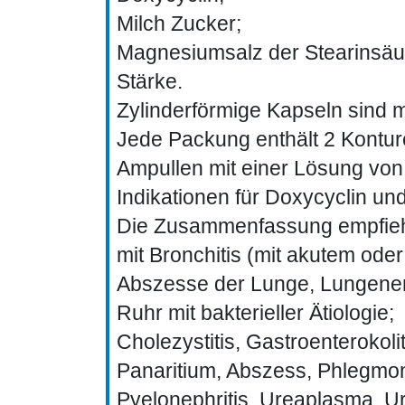
Milch Zucker;
Magnesiumsalz der Stearinsäu
Stärke.
Zylinderförmige Kapseln sind m
Jede Packung enthält 2 Konturei
Ampullen mit einer Lösung von
Indikationen für Doxycyclin un
Die Zusammenfassung empfiehl
mit Bronchitis (mit akutem oder
Abszesse der Lunge, Lungenen
Ruhr mit bakterieller Ätiologie;
Cholezystitis, Gastroenterokolit
Panaritium, Abszess, Phlegmon
Pyelonephritis, Ureaplasma, Ure