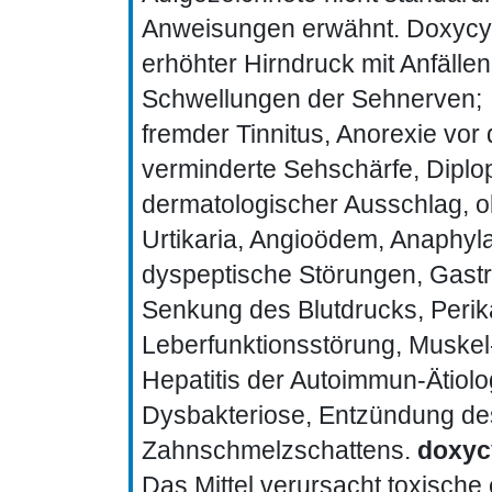
Anweisungen erwähnt. Doxycyc
erhöhter Hirndruck mit Anfälle
Schwellungen der Sehnerven;
fremder Tinnitus, Anorexie vor
verminderte Sehschärfe, Diplo
dermatologischer Ausschlag, o
Urtikaria, Angioödem, Anaphyla
dyspeptische Störungen, Gastrod
Senkung des Blutdrucks, Perika
Leberfunktionsstörung, Muske
Hepatitis der Autoimmun-Ätiolo
Dysbakteriose, Entzündung de
Zahnschmelzschattens.
doxycy
Das Mittel verursacht toxische