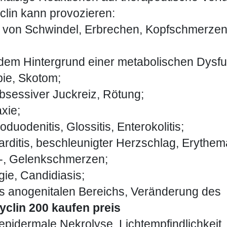
lin kann provozieren:
n von Schwindel, Erbrechen, Kopfschmerzen, 
 dem Hintergrund einer metabolischen Dysfu
pie, Skotom;
bsessiver Juckreiz, Rötung;
xie;
uodenitis, Glossitis, Enterokolitis;
rditis, beschleunigter Herzschlag, Erythem
l-, Gelenkschmerzen;
gie, Candidiasis;
s anogenitalen Bereichs, Veränderung des
clin 200 kaufen preis
 epidermale Nekrolyse, Lichtempfindlichkeit.