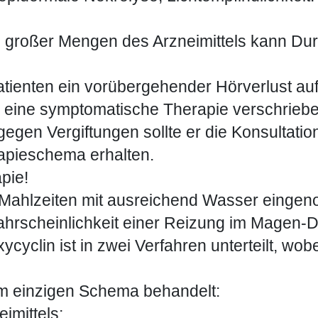
großer Mengen des Arzneimittels kann Durc
 Patienten ein vorübergehender Hörverlust a
en eine symptomatische Therapie verschriebe
gen Vergiftungen sollte er die Konsultati
apieschema erhalten.
pie!
Mahlzeiten mit ausreichend Wasser einge
Wahrscheinlichkeit einer Reizung im Magen-
yclin ist in zwei Verfahren unterteilt, wobei
m einzigen Schema behandelt:
imittels;