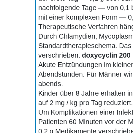
nachfolgende Tage — von 0,1 b
mit einer komplexen Form — 0,2
Therapeutische Verfahren häng
Durch Chlamydien, Mycoplasma
Standardtherapieschema. Das 
verschrieben.
doxycyclin 200 
Akute Entzündungen im kleinen
Abendstunden. Für Männer wir
abends.
Kinder über 8 Jahre erhalten 
auf 2 mg / kg pro Tag reduziert.
Um Komplikationen einer Infe
Patienten 60 Minuten vor der 
0,2 g Medikamente verschrieb