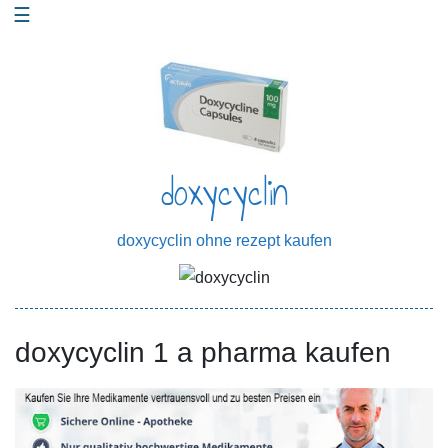
☰
Skip
to
content
doxycyclin
doxycyclin ohne rezept kaufen
doxycyclin 1 a pharma kaufen